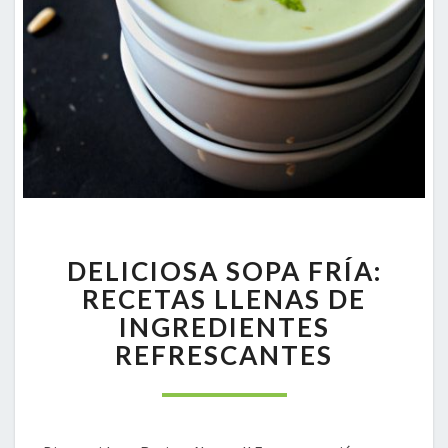
DELICIOSA
DELICIOSA SOPA FRÍA:
SOPA
FRÍA:
RECETAS LLENAS DE
RECETAS
INGREDIENTES
LLENAS
REFRESCANTES
DE
INGREDIENTES
REFRESCANTES