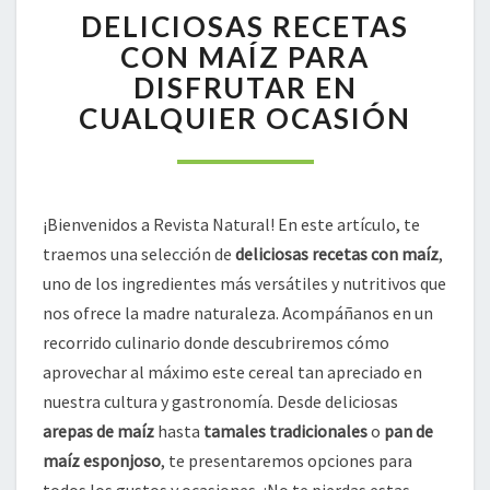
DELICIOSAS RECETAS
RECETAS
CON
CON MAÍZ PARA
MAÍZ
DISFRUTAR EN
PARA
CUALQUIER OCASIÓN
DISFRUTAR
EN
CUALQUIER
OCASIÓN
¡Bienvenidos a Revista Natural! En este artículo, te
traemos una selección de
deliciosas recetas con maíz
,
uno de los ingredientes más versátiles y nutritivos que
nos ofrece la madre naturaleza. Acompáñanos en un
recorrido culinario donde descubriremos cómo
aprovechar al máximo este cereal tan apreciado en
nuestra cultura y gastronomía. Desde deliciosas
arepas de maíz
hasta
tamales tradicionales
o
pan de
maíz esponjoso
, te presentaremos opciones para
todos los gustos y ocasiones. ¡No te pierdas estas