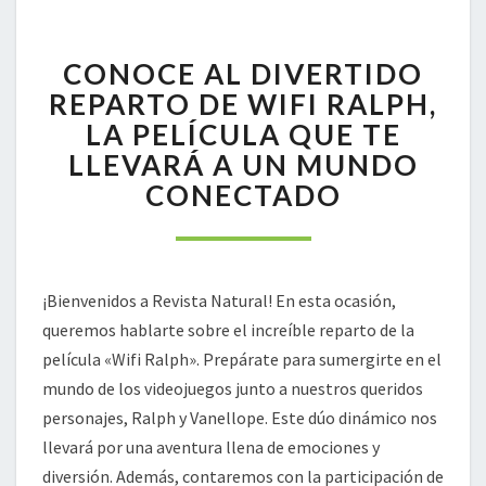
CONOCE
CONOCE AL DIVERTIDO
AL
DIVERTIDO
REPARTO DE WIFI RALPH,
REPARTO
LA PELÍCULA QUE TE
DE
LLEVARÁ A UN MUNDO
WIFI
CONECTADO
RALPH,
LA
PELÍCULA
QUE
TE
¡Bienvenidos a Revista Natural! En esta ocasión,
LLEVARÁ
queremos hablarte sobre el increíble reparto de la
A
UN
película «Wifi Ralph». Prepárate para sumergirte en el
MUNDO
mundo de los videojuegos junto a nuestros queridos
CONECTADO
personajes, Ralph y Vanellope. Este dúo dinámico nos
llevará por una aventura llena de emociones y
diversión. Además, contaremos con la participación de