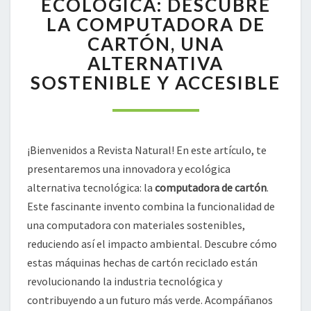
ECOLÓGICA: DESCUBRE
ECOLÓGICA:
LA COMPUTADORA DE
DESCUBRE
CARTÓN, UNA
LA
ALTERNATIVA
COMPUTADORA
DE
SOSTENIBLE Y ACCESIBLE
CARTÓN,
UNA
ALTERNATIVA
SOSTENIBLE
¡Bienvenidos a Revista Natural! En este artículo, te
Y
ACCESIBLE
presentaremos una innovadora y ecológica
alternativa tecnológica: la
computadora de cartón
.
Este fascinante invento combina la funcionalidad de
una computadora con materiales sostenibles,
reduciendo así el impacto ambiental. Descubre cómo
estas máquinas hechas de cartón reciclado están
revolucionando la industria tecnológica y
contribuyendo a un futuro más verde. Acompáñanos