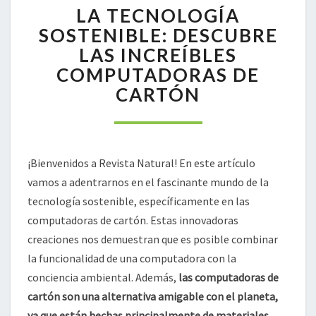
LA TECNOLOGÍA
TECNOLOGÍA
SOSTENIBLE:
SOSTENIBLE: DESCUBRE
DESCUBRE
LAS INCREÍBLES
LAS
COMPUTADORAS DE
INCREÍBLES
CARTÓN
COMPUTADORAS
DE
CARTÓN
¡Bienvenidos a Revista Natural! En este artículo
vamos a adentrarnos en el fascinante mundo de la
tecnología sostenible, específicamente en las
computadoras de cartón. Estas innovadoras
creaciones nos demuestran que es posible combinar
la funcionalidad de una computadora con la
conciencia ambiental. Además,
las computadoras de
cartón son una alternativa amigable con el planeta,
ya que están hechas principalmente de materiales