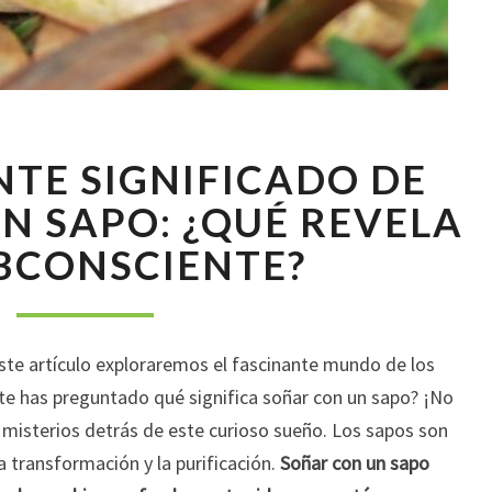
EL
NTE SIGNIFICADO DE
FASCINANTE
SIGNIFICADO
N SAPO: ¿QUÉ REVELA
DE
BCONSCIENTE?
SOÑAR
CON
UN
SAPO:
este artículo exploraremos el fascinante mundo de los
¿QUÉ
REVELA
 te has preguntado qué significa soñar con un sapo? ¡No
TU
misterios detrás de este curioso sueño. Los sapos son
SUBCONSCIENTE?
a transformación y la purificación.
Soñar con un sapo