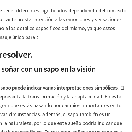
 tener diferentes significados dependiendo del contexto
portante prestar atención a las emociones y sensaciones
o a los detalles específicos del mismo, ya que estos
saje único para ti.
resolver.
 soñar con un sapo en la visión
n sapo puede indicar varias interpretaciones simbólicas.
El
presenta la transformación y la adaptabilidad. En este
gerir que estás pasando por cambios importantes en tu
evas circunstancias. Además, el sapo también es un
 la naturaleza, por lo que este sueño podría indicar que
d y bienestar físico. En resumen, soñar con un sapo en el