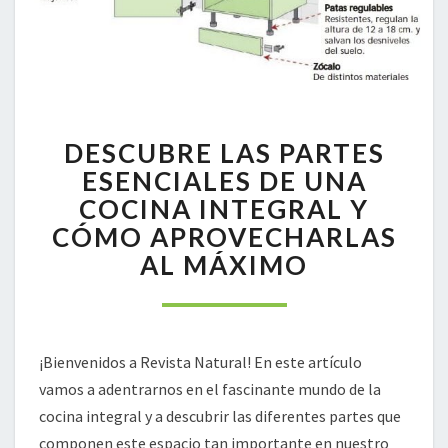
DESCUBRE
DESCUBRE LAS PARTES
LAS
PARTES
ESENCIALES DE UNA
ESENCIALES
COCINA INTEGRAL Y
DE
CÓMO APROVECHARLAS
UNA
AL MÁXIMO
COCINA
INTEGRAL
Y
CÓMO
APROVECHARLAS
¡Bienvenidos a Revista Natural! En este artículo
AL
vamos a adentrarnos en el fascinante mundo de la
MÁXIMO
cocina integral y a descubrir las diferentes partes que
componen este espacio tan importante en nuestro