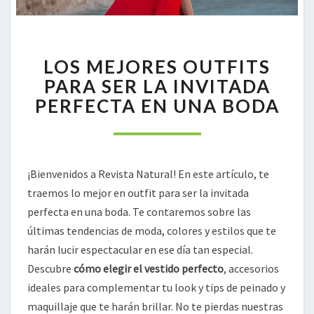
LOS
LOS MEJORES OUTFITS
MEJORES
OUTFITS
PARA SER LA INVITADA
PARA
PERFECTA EN UNA BODA
SER
LA
INVITADA
PERFECTA
EN
¡Bienvenidos a Revista Natural! En este artículo, te
UNA
traemos lo mejor en outfit para ser la invitada
BODA
perfecta en una boda. Te contaremos sobre las
últimas tendencias de moda, colores y estilos que te
harán lucir espectacular en ese día tan especial.
Descubre
cómo elegir el vestido perfecto
, accesorios
ideales para complementar tu look y tips de peinado y
maquillaje que te harán brillar. No te pierdas nuestras