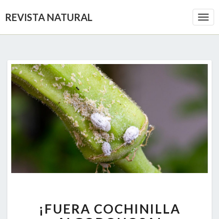
REVISTA NATURAL
Togg
Navi
¡FUERA
¡FUERA COCHINILLA
COCHINILLA
ALGODONOSA!