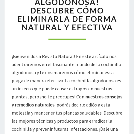
ALGODONOSA!
DESCUBRE
DESCUBRE CÓMO
CÓMO
ELIMINARLA DE FORMA
ELIMINARLA
NATURAL Y EFECTIVA
DE
FORMA
NATURAL
Y
EFECTIVA
¡Bienvenidos a Revista Natural! En este artículo nos
adentraremos en el fascinante mundo de la cochinilla
algodonosa y te enseñaremos cómo eliminar esta
plaga de manera efectiva. La cochinilla algodonosa es
un insecto que puede causar estragos en nuestras
plantas, pero ¡no te preocupes! Con
nuestros consejos
y remedios naturales
, podrás decirle adiós a esta
molestia y mantener tus plantas saludables. Descubre
las mejores técnicas y productos para erradicar la
cochinilla y prevenir futuras infestaciones. ¡Dale una