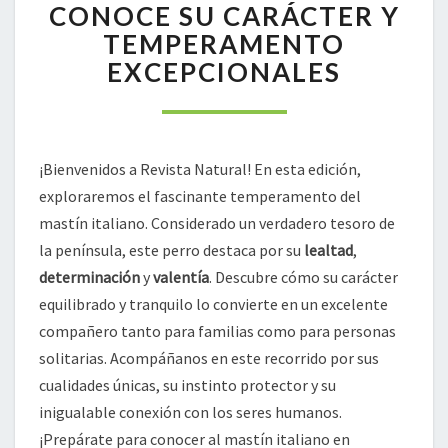
CONOCE
CONOCE SU CARÁCTER Y
SU
TEMPERAMENTO
CARÁCTER
EXCEPCIONALES
Y
TEMPERAMENTO
EXCEPCIONALES
¡Bienvenidos a Revista Natural! En esta edición,
exploraremos el fascinante temperamento del
mastín italiano. Considerado un verdadero tesoro de
la península, este perro destaca por su
lealtad
,
determinación
y
valentía
. Descubre cómo su carácter
equilibrado y tranquilo lo convierte en un excelente
compañero tanto para familias como para personas
solitarias. Acompáñanos en este recorrido por sus
cualidades únicas, su instinto protector y su
inigualable conexión con los seres humanos.
¡Prepárate para conocer al mastín italiano en