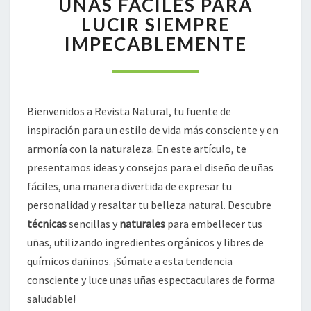
UÑAS FÁCILES PARA
DISEÑO
LUCIR SIEMPRE
DE
IMPECABLEMENTE
UÑAS
FÁCILES
PARA
LUCIR
SIEMPRE
Bienvenidos a Revista Natural, tu fuente de
IMPECABLEMENTE
inspiración para un estilo de vida más consciente y en
armonía con la naturaleza. En este artículo, te
presentamos ideas y consejos para el diseño de uñas
fáciles, una manera divertida de expresar tu
personalidad y resaltar tu belleza natural. Descubre
técnicas
sencillas y
naturales
para embellecer tus
uñas, utilizando ingredientes orgánicos y libres de
químicos dañinos. ¡Súmate a esta tendencia
consciente y luce unas uñas espectaculares de forma
saludable!