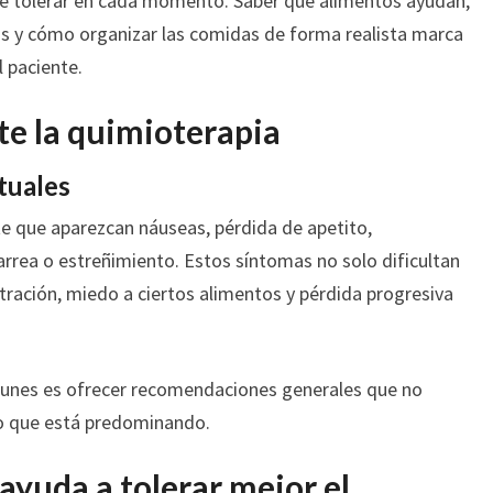
de tolerar en cada momento. Saber qué alimentos ayudan,
s y cómo organizar las comidas de forma realista marca
l paciente.
e la quimioterapia
tuales
te que aparezcan náuseas, pérdida de apetito,
iarrea o estreñimiento. Estos síntomas no solo dificultan
tración, miedo a ciertos alimentos y pérdida progresiva
munes es ofrecer recomendaciones generales que no
to que está predominando.
 ayuda a tolerar mejor el