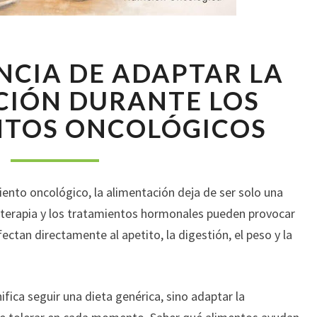
LA
NCIA DE ADAPTAR LA
IMPORTANCIA
DE
CIÓN DURANTE LOS
ADAPTAR
NTOS ONCOLÓGICOS
LA
ALIMENTACIÓN
DURANTE
LOS
ento oncológico, la alimentación deja de ser solo una
TRATAMIENTOS
ONCOLÓGICOS
oterapia y los tratamientos hormonales pueden provocar
ctan directamente al apetito, la digestión, el peso y la
fica seguir una dieta genérica, sino adaptar la