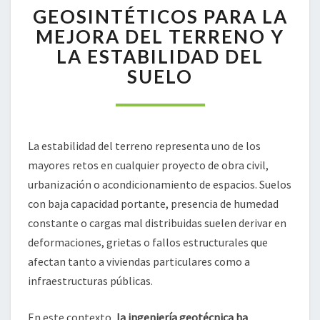
GEOSINTÉTICOS PARA LA
PARA
LA
MEJORA DEL TERRENO Y
MEJORA
LA ESTABILIDAD DEL
DEL
SUELO
TERRENO
Y
LA
ESTABILIDAD
DEL
La estabilidad del terreno representa uno de los
SUELO
mayores retos en cualquier proyecto de obra civil,
urbanización o acondicionamiento de espacios. Suelos
con baja capacidad portante, presencia de humedad
constante o cargas mal distribuidas suelen derivar en
deformaciones, grietas o fallos estructurales que
afectan tanto a viviendas particulares como a
infraestructuras públicas.
En este contexto,
la ingeniería geotécnica ha