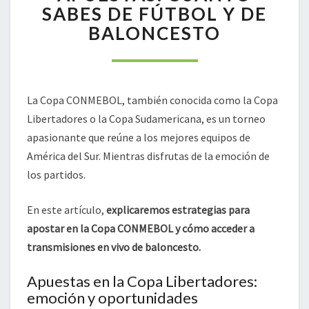
SABES
SABES DE FÚTBOL Y DE
DE
BALONCESTO
FÚTBOL
Y
DE
BALONCESTO
La Copa CONMEBOL, también conocida como la Copa
Libertadores o la Copa Sudamericana, es un torneo
apasionante que reúne a los mejores equipos de
América del Sur. Mientras disfrutas de la emoción de
los partidos.
En este artículo,
explicaremos estrategias para
apostar en la Copa CONMEBOL y cómo acceder a
transmisiones en vivo de baloncesto.
Apuestas en la Copa Libertadores:
emoción y oportunidades