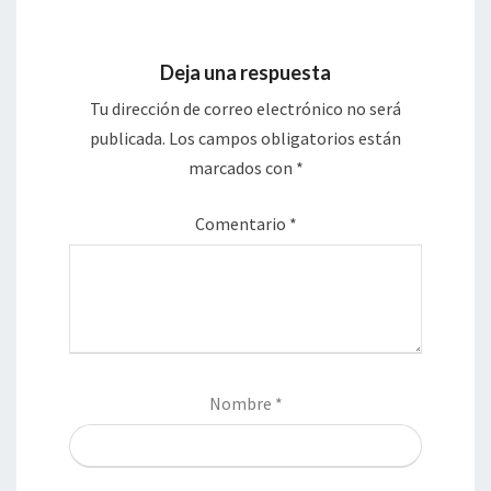
Deja una respuesta
Tu dirección de correo electrónico no será
publicada.
Los campos obligatorios están
marcados con
*
Comentario
*
Nombre
*