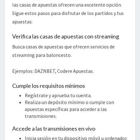
las casas de apuestas ofrecen una excelente opción.
Sigue estos pasos para disfrutar de los partidos y tus
apuestas:
Verifica las casas de apuestas con streaming
Busca casas de apuestas que ofrecen servicios de
streaming para baloncesto.
Ejemplos: DAZNBET, Codere Apuestas.
Cumple los requisitos mínimos
Regístrate y aprueba tu cuenta.
Realiza un depósito mínimo o cumple con
apuestas específicas para acceder a las
transmisiones.
Accede a las transmisiones en vivo
Inicia sesión en tu dispositivo móvil u ordenador.