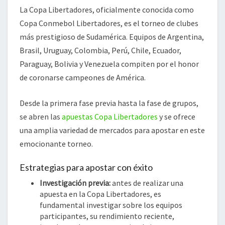
La Copa Libertadores, oficialmente conocida como
Copa Conmebol Libertadores, es el torneo de clubes
más prestigioso de Sudamérica. Equipos de Argentina,
Brasil, Uruguay, Colombia, Perú, Chile, Ecuador,
Paraguay, Bolivia y Venezuela compiten por el honor
de coronarse campeones de América.
Desde la primera fase previa hasta la fase de grupos,
se abren las
apuestas Copa Libertadores
y se ofrece
una amplia variedad de mercados para apostar en este
emocionante torneo.
Estrategias para apostar con éxito
Investigación previa:
antes de realizar una
apuesta en la Copa Libertadores, es
fundamental investigar sobre los equipos
participantes, su rendimiento reciente,