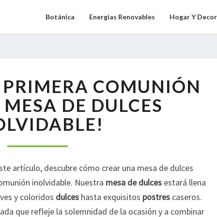
Botánica
Energias Renovables
Hogar Y Decor
¡ENDULZA
A PRIMERA COMUNIÓN
LA
PRIMERA
 MESA DE DULCES
COMUNIÓN
OLVIDABLE!
CON
UNA
MESA
DE
este artículo, descubre cómo crear una mesa de dulces
DULCES
INOLVIDABLE!
comunión inolvidable. Nuestra
mesa de dulces
estará llena
aves y coloridos
dulces
hasta exquisitos
postres
caseros.
ada que refleje la solemnidad de la ocasión y a combinar