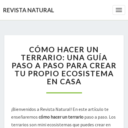
REVISTA NATURAL
Togg
Navi
CÓMO
CÓMO HACER UN
HACER
UN
TERRARIO: UNA GUÍA
TERRARIO:
PASO A PASO PARA CREAR
UNA
TU PROPIO ECOSISTEMA
GUÍA
EN CASA
PASO
A
PASO
PARA
CREAR
¡Bienvenidos a Revista Natural! En este artículo te
TU
enseñaremos
cómo hacer un terrario
paso a paso. Los
PROPIO
ECOSISTEMA
terrarios son mini ecosistemas que puedes crear en