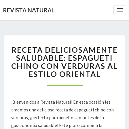
REVISTA NATURAL
Togg
Navi
RECETA
RECETA DELICIOSAMENTE
DELICIOSAMENTE
SALUDABLE:
SALUDABLE: ESPAGUETI
ESPAGUETI
CHINO CON VERDURAS AL
CHINO
ESTILO ORIENTAL
CON
VERDURAS
AL
ESTILO
ORIENTAL
¡Bienvenidos a Revista Natural! En esta ocasión les
traemos una deliciosa receta de espagueti chino con
verduras, ¡perfecta para aquellos amantes de la
gastronomía saludable! Este plato combina la