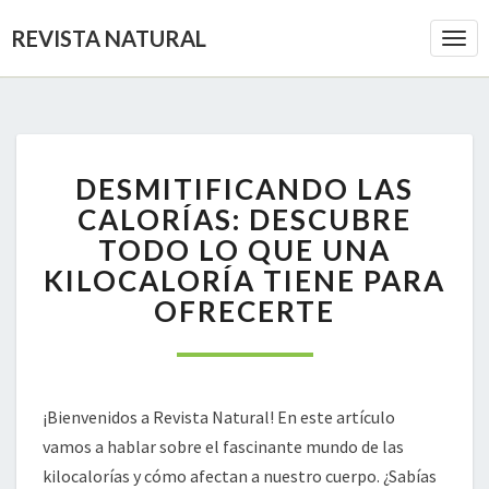
REVISTA NATURAL
Togg
Navi
DESMITIFICANDO
DESMITIFICANDO LAS
LAS
CALORÍAS:
CALORÍAS: DESCUBRE
DESCUBRE
TODO LO QUE UNA
TODO
KILOCALORÍA TIENE PARA
LO
OFRECERTE
QUE
UNA
KILOCALORÍA
TIENE
PARA
¡Bienvenidos a Revista Natural! En este artículo
OFRECERTE
vamos a hablar sobre el fascinante mundo de las
kilocalorías y cómo afectan a nuestro cuerpo. ¿Sabías