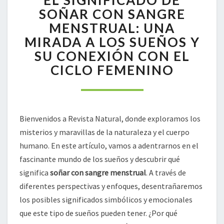
DE
SOÑAR CON SANGRE
SOÑAR
MENSTRUAL: UNA
CON
MIRADA A LOS SUEÑOS Y
SANGRE
SU CONEXIÓN CON EL
MENSTRUAL:
UNA
CICLO FEMENINO
MIRADA
A
LOS
SUEÑOS
Bienvenidos a Revista Natural, donde exploramos los
Y
SU
misterios y maravillas de la naturaleza y el cuerpo
CONEXIÓN
humano. En este artículo, vamos a adentrarnos en el
CON
fascinante mundo de los sueños y descubrir qué
EL
significa
soñar con sangre menstrual
. A través de
CICLO
diferentes perspectivas y enfoques, desentrañaremos
FEMENINO
los posibles significados simbólicos y emocionales
que este tipo de sueños pueden tener. ¿Por qué