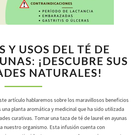
BENEFICIOS
S Y USOS DEL TÉ DE
Y
USOS
UNAS: ¡DESCUBRE SUS
DEL
ADES NATURALES!
TÉ
DE
LAUREL
EN
ste artículo hablaremos sobre los maravillosos beneficios
AYUNAS:
¡DESCUBRE
 es una planta aromática y medicinal que ha sido utilizada
SUS
ades curativas. Tomar una taza de té de laurel en ayunas
PROPIEDADES
a nuestro organismo. Esta infusión cuenta con
NATURALES!