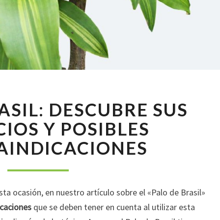
PALO
ASIL: DESCUBRE SUS
DE
BRASIL:
CIOS Y POSIBLES
DESCUBRE
AINDICACIONES
SUS
BENEFICIOS
Y
POSIBLES
ta ocasión, en nuestro artículo sobre el «Palo de Brasil»
CONTRAINDICACIONES
icaciones
que se deben tener en cuenta al utilizar esta