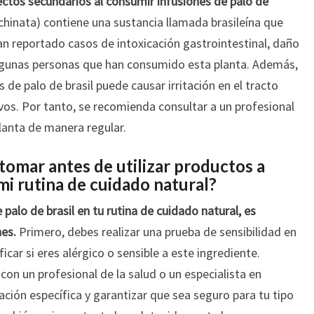
fectos secundarios al consumir infusiones de palo de
echinata) contiene una sustancia llamada brasileína que
han reportado casos de intoxicación gastrointestinal, daño
algunas personas que han consumido esta planta. Además,
de palo de brasil puede causar irritación en el tracto
vos. Por tanto, se recomienda consultar a un profesional
lanta de manera regular.
omar antes de utilizar productos a
 mi rutina de cuidado natural?
 palo de brasil en tu rutina de cuidado natural, es
nes.
Primero, debes realizar una prueba de sensibilidad en
icar si eres alérgico o sensible a este ingrediente.
on un profesional de la salud o un especialista en
ción específica y garantizar que sea seguro para tu tipo