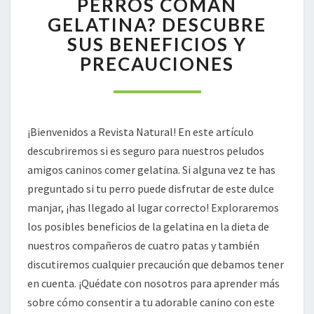
PERROS COMAN
LOS
GELATINA? DESCUBRE
PERROS
SUS BENEFICIOS Y
COMAN
PRECAUCIONES
GELATINA?
DESCUBRE
SUS
BENEFICIOS
Y
¡Bienvenidos a Revista Natural! En este artículo
PRECAUCIONES
descubriremos si es seguro para nuestros peludos
amigos caninos comer gelatina. Si alguna vez te has
preguntado si tu perro puede disfrutar de este dulce
manjar, ¡has llegado al lugar correcto! Exploraremos
los posibles beneficios de la gelatina en la dieta de
nuestros compañeros de cuatro patas y también
discutiremos cualquier precaución que debamos tener
en cuenta. ¡Quédate con nosotros para aprender más
sobre cómo consentir a tu adorable canino con este