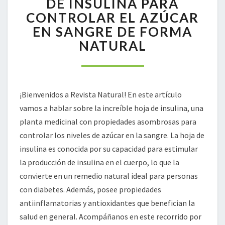
DE INSULINA PARA
HOJA
CONTROLAR EL AZÚCAR
DE
EN SANGRE DE FORMA
INSULINA
NATURAL
PARA
CONTROLAR
EL
AZÚCAR
EN
¡Bienvenidos a Revista Natural! En este artículo
SANGRE
vamos a hablar sobre la increíble hoja de insulina, una
DE
FORMA
planta medicinal con propiedades asombrosas para
NATURAL
controlar los niveles de azúcar en la sangre. La hoja de
insulina es conocida por su capacidad para estimular
la producción de insulina en el cuerpo, lo que la
convierte en un remedio natural ideal para personas
con diabetes. Además, posee propiedades
antiinflamatorias y antioxidantes que benefician la
salud en general. Acompáñanos en este recorrido por