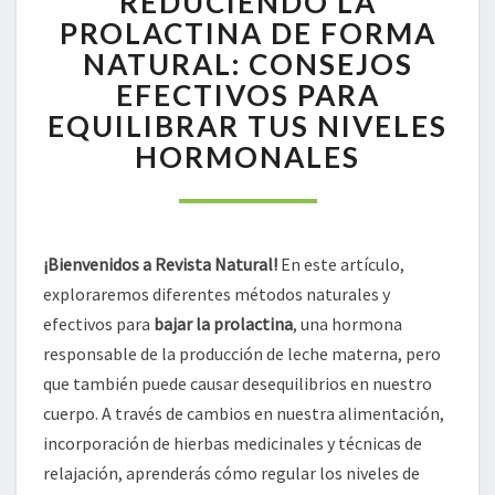
REDUCIENDO LA
LA
PROLACTINA
PROLACTINA DE FORMA
DE
NATURAL: CONSEJOS
FORMA
EFECTIVOS PARA
NATURAL:
EQUILIBRAR TUS NIVELES
CONSEJOS
EFECTIVOS
HORMONALES
PARA
EQUILIBRAR
TUS
NIVELES
¡Bienvenidos a Revista Natural!
En este artículo,
HORMONALES
exploraremos diferentes métodos naturales y
efectivos para
bajar la prolactina
, una hormona
responsable de la producción de leche materna, pero
que también puede causar desequilibrios en nuestro
cuerpo. A través de cambios en nuestra alimentación,
incorporación de hierbas medicinales y técnicas de
relajación, aprenderás cómo regular los niveles de