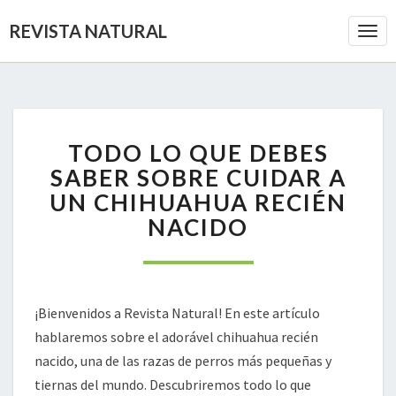
REVISTA NATURAL
Togg
Navi
TODO
TODO LO QUE DEBES
LO
QUE
SABER SOBRE CUIDAR A
DEBES
UN CHIHUAHUA RECIÉN
SABER
NACIDO
SOBRE
CUIDAR
A
UN
CHIHUAHUA
¡Bienvenidos a Revista Natural! En este artículo
RECIÉN
hablaremos sobre el adorável chihuahua recién
NACIDO
nacido, una de las razas de perros más pequeñas y
tiernas del mundo. Descubriremos todo lo que