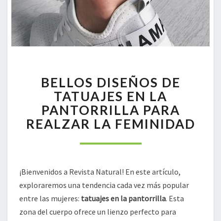
BELLOS
BELLOS DISEÑOS DE
DISEÑOS
DE
TATUAJES EN LA
TATUAJES
PANTORRILLA PARA
EN
REALZAR LA FEMINIDAD
LA
PANTORRILLA
PARA
REALZAR
LA
¡Bienvenidos a Revista Natural! En este artículo,
FEMINIDAD
exploraremos una tendencia cada vez más popular
entre las mujeres:
tatuajes en la pantorrilla
. Esta
zona del cuerpo ofrece un lienzo perfecto para