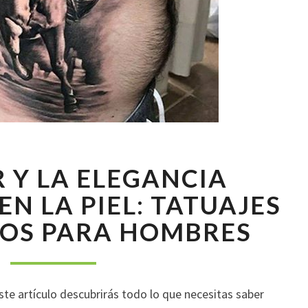
EL
R Y LA ELEGANCIA
PODER
Y
N LA PIEL: TATUAJES
LA
LOS PARA HOMBRES
ELEGANCIA
PLASMADOS
EN
LA
ste artículo descubrirás todo lo que necesitas saber
PIEL: