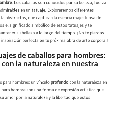
TATUAJES
 hombre
. Los caballos son conocidos por su belleza, fuerza
DE
admirables en un tatuaje. Exploraremos diferentes
CABALLOS
sta abstractos, que capturan la esencia majestuosa de
PARA
 el significado simbólico de estos tatuajes y te
HOMBRES
ntener su belleza a lo largo del tiempo. ¡No te pierdas
 inspiración perfecta en tu próxima obra de arte corporal!
uajes de caballos para hombres:
 con la naturaleza en nuestra
s para hombres: un vínculo
profundo
con la naturaleza en
os para hombre son una forma de expresión artística que
u amor por la naturaleza y la libertad que estos