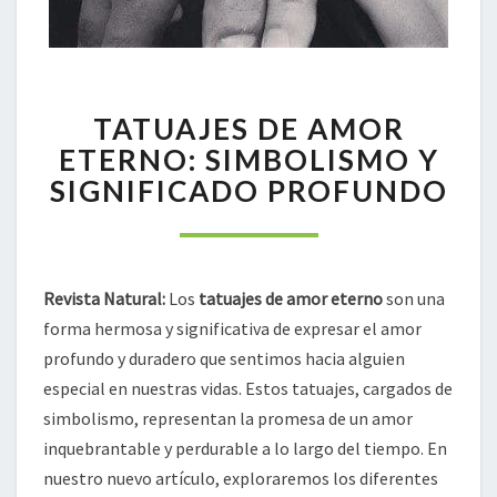
TATUAJES
TATUAJES DE AMOR
DE
AMOR
ETERNO: SIMBOLISMO Y
ETERNO:
SIGNIFICADO PROFUNDO
SIMBOLISMO
Y
SIGNIFICADO
PROFUNDO
Revista Natural:
Los
tatuajes de amor eterno
son una
forma hermosa y significativa de expresar el amor
profundo y duradero que sentimos hacia alguien
especial en nuestras vidas. Estos tatuajes, cargados de
simbolismo, representan la promesa de un amor
inquebrantable y perdurable a lo largo del tiempo. En
nuestro nuevo artículo, exploraremos los diferentes