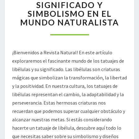
LIBÉLULA:
SIGNIFICADO Y
SIGNIFICADO
SIMBOLISMO EN EL
Y
MUNDO NATURALISTA
SIMBOLISMO
EN
EL
MUNDO
NATURALISTA
¡Bienvenidos a Revista Natural! En este artículo
exploraremos el fascinante mundo de los tatuajes de
libélulas y su significado. Las libélulas son criaturas
mágicas que simbolizan la transformación, la libertad
y la positividad. En nuestra cultura, los tatuajes de
libélulas representan el cambio, la adaptabilidad y la
perseverancia. Estas hermosas criaturas nos
recuerdan que podemos superar cualquier obstáculo y
alcanzar nuestras metas. Si estás considerando
hacerte un tatuaje de libélula, descubre aquí todo lo
que necesitas saber sobre su simbolismo y diseños