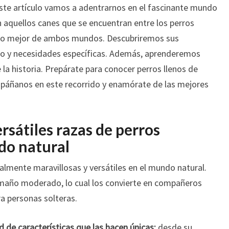
este artículo vamos a adentrarnos en el fascinante mundo
Y
ADORABLES
n aquellos canes que se encuentran entre los perros
 lo mejor de ambos mundos. Descubriremos sus
nto y necesidades específicas. Además, aprenderemos
e la historia. Prepárate para conocer perros llenos de
ompáñanos en este recorrido y enamórate de las mejores
rsátiles razas de perros
do natural
almente maravillosas y versátiles en el mundo natural.
amaño moderado, lo cual los convierte en compañeros
a personas solteras.
 de características que las hacen únicas:
desde su