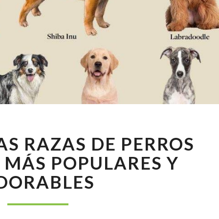
DESCUBRE
AS RAZAS DE PERROS
LAS
RAZAS
 MÁS POPULARES Y
DE
DORABLES
PERROS
MEDIANOS
MÁS
POPULARES