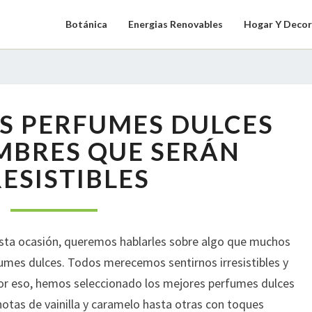
Botánica
Energias Renovables
Hogar Y Decor
LOS
S PERFUMES DULCES
MEJORES
PERFUMES
MBRES QUE SERÁN
DULCES
RESISTIBLES
PARA
HOMBRES
QUE
SERÁN
esta ocasión, queremos hablarles sobre algo que muchos
IRRESISTIBLES
umes dulces. Todos merecemos sentirnos irresistibles y
Por eso, hemos seleccionado los mejores perfumes dulces
otas de vainilla y caramelo hasta otras con toques