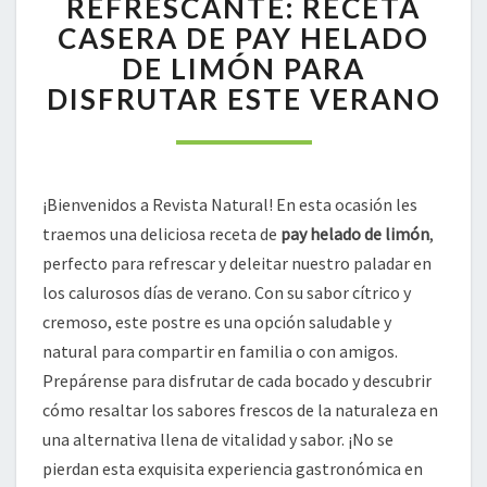
REFRESCANTE: RECETA
RECETA
CASERA DE PAY HELADO
CASERA
DE LIMÓN PARA
DE
DISFRUTAR ESTE VERANO
PAY
HELADO
DE
LIMÓN
PARA
¡Bienvenidos a Revista Natural! En esta ocasión les
DISFRUTAR
traemos una deliciosa receta de
pay helado de limón
,
ESTE
VERANO
perfecto para refrescar y deleitar nuestro paladar en
los calurosos días de verano. Con su sabor cítrico y
cremoso, este postre es una opción saludable y
natural para compartir en familia o con amigos.
Prepárense para disfrutar de cada bocado y descubrir
cómo resaltar los sabores frescos de la naturaleza en
una alternativa llena de vitalidad y sabor. ¡No se
pierdan esta exquisita experiencia gastronómica en