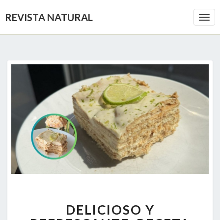
REVISTA NATURAL
Togg
Navi
DELICIOSO
DELICIOSO Y
Y
REFRESCANTE: