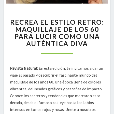
RECREA
RECREA EL ESTILO RETRO:
EL
ESTILO
MAQUILLAJE DE LOS 60
RETRO:
PARA LUCIR COMO UNA
MAQUILLAJE
AUTÉNTICA DIVA
DE
LOS
60
PARA
LUCIR
Revista Natural:
En esta edición, te invitamos a dar un
COMO
viaje al pasado y descubrir el fascinante mundo del
UNA
maquillaje de los años 60. Una época llena de colores
AUTÉNTICA
vibrantes, delineados gráficos y pestañas de impacto.
DIVA
Conoce los secretos y tendencias que marcaron esta
década, desde el famoso cat-eye hasta los labios
intensos en tonos rojos y rosas. Únete a nosotros