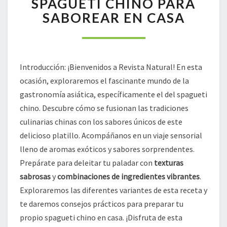
SPAGUETI CHINO PARA
SPAGUETI
SABOREAR EN CASA
CHINO
PARA
SABOREAR
EN
CASA
Introducción: ¡Bienvenidos a Revista Natural! En esta
ocasión, exploraremos el fascinante mundo de la
gastronomía asiática, específicamente el del spagueti
chino. Descubre cómo se fusionan las tradiciones
culinarias chinas con los sabores únicos de este
delicioso platillo. Acompáñanos en un viaje sensorial
lleno de aromas exóticos y sabores sorprendentes.
Prepárate para deleitar tu paladar con
texturas
sabrosas
y
combinaciones de ingredientes vibrantes
.
Exploraremos las diferentes variantes de esta receta y
te daremos consejos prácticos para preparar tu
propio spagueti chino en casa. ¡Disfruta de esta