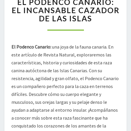
EL PODENCO CANARIO:
EL
EL INCANSABLE CAZADOR
PODENCO
DE LAS ISLAS
CANARIO:
EL
INCANSABLE
CAZADOR
DE
El Podenco Canario:
una joya de la fauna canaria. En
LAS
este artículo de Revista Natural, exploraremos las
ISLAS
características, historia y curiosidades de esta raza
canina autóctona de las Islas Canarias. Con su
resistencia, agilidad y gran olfato, el Podenco Canario
es un compañero perfecto para la caza en terrenos
difíciles. Descubre cómo su cuerpo elegante y
musculoso, sus orejas largas y su pelaje denso le
ayudan a adaptarse al entorno insular. ¡Acompáñanos
a conocer más sobre esta raza fascinante que ha
conquistado los corazones de los amantes de la