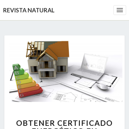
REVISTA NATURAL
Togg
Navi
OBTENER
OBTENER CERTIFICADO
CERTIFICADO
ENERGÉTICO