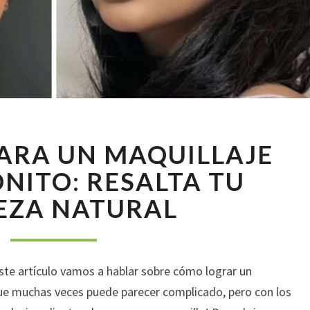
CONSEJOS
ARA UN MAQUILLAJE
PARA
UN
ONITO: RESALTA TU
MAQUILLAJE
EZA NATURAL
FÁCIL
Y
BONITO:
RESALTA
ste artículo vamos a hablar sobre cómo lograr un
TU
BELLEZA
e muchas veces puede parecer complicado, pero con los
NATURAL