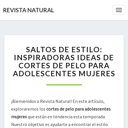
REVISTA NATURAL
Togg
Navi
SALTOS
SALTOS DE ESTILO:
DE
ESTILO:
INSPIRADORAS IDEAS DE
INSPIRADORAS
CORTES DE PELO PARA
IDEAS
ADOLESCENTES MUJERES
DE
CORTES
DE
PELO
PARA
¡Bienvenidos a Revista Natural! En este artículo,
ADOLESCENTES
exploraremos los
cortes de pelo para adolescentes
MUJERES
mujeres
que están en tendencia esta temporada.
Nuestro objetivo es ayudarte a encontrar el estilo