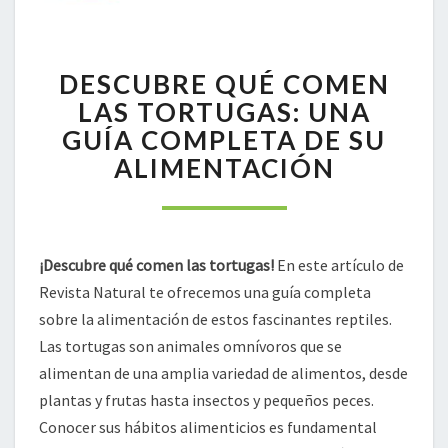
DESCUBRE
DESCUBRE QUÉ COMEN
QUÉ
COMEN
LAS TORTUGAS: UNA
LAS
GUÍA COMPLETA DE SU
TORTUGAS:
ALIMENTACIÓN
UNA
GUÍA
COMPLETA
DE
SU
¡Descubre qué comen las tortugas!
En este artículo de
ALIMENTACIÓN
Revista Natural te ofrecemos una guía completa
sobre la alimentación de estos fascinantes reptiles.
Las tortugas son animales omnívoros que se
alimentan de una amplia variedad de alimentos, desde
plantas y frutas hasta insectos y pequeños peces.
Conocer sus hábitos alimenticios es fundamental