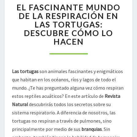
EL FASCINANTE MUNDO
FASCINANTE
MUNDO
DE LA RESPIRACIÓN EN
DE
LAS TORTUGAS:
LA
DESCUBRE CÓMO LO
RESPIRACIÓN
HACEN
EN
LAS
TORTUGAS:
DESCUBRE
CÓMO
Las tortugas
son animales fascinantes y enigmáticos
LO
que habitan en los océanos, ríos y lagos de todo el
HACEN
mundo. ¿Te has preguntado alguna vez cómo respiran
estos reptiles acuáticos? En este artículo de
Revista
Natural
descubrirás todos los secretos sobre su
sistema respiratorio. A diferencia de nosotros, las
tortugas no respiran a través de pulmones, sino
principalmente por medio de sus
branquias
. Sin