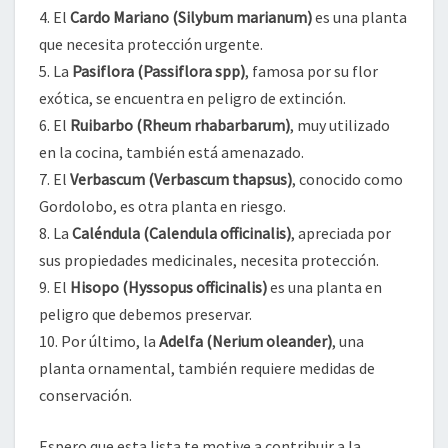
4. El
Cardo Mariano (Silybum marianum)
es una planta
que necesita protección urgente.
5. La
Pasiflora (Passiflora spp)
, famosa por su flor
exótica, se encuentra en peligro de extinción.
6. El
Ruibarbo (Rheum rhabarbarum)
, muy utilizado
en la cocina, también está amenazado.
7. El
Verbascum (Verbascum thapsus)
, conocido como
Gordolobo, es otra planta en riesgo.
8. La
Caléndula (Calendula officinalis)
, apreciada por
sus propiedades medicinales, necesita protección.
9. El
Hisopo (Hyssopus officinalis)
es una planta en
peligro que debemos preservar.
10. Por último, la
Adelfa (Nerium oleander)
, una
planta ornamental, también requiere medidas de
conservación.
Espero que esta lista te motive a contribuir a la