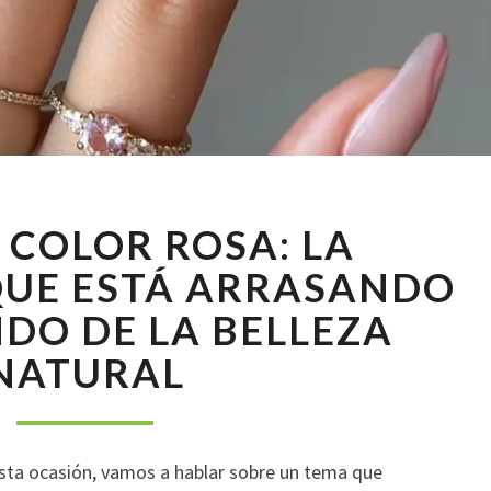
UÑAS
 COLOR ROSA: LA
DE
COLOR
QUE ESTÁ ARRASANDO
ROSA:
DO DE LA BELLEZA
LA
TENDENCIA
NATURAL
QUE
ESTÁ
ARRASANDO
EN
esta ocasión, vamos a hablar sobre un tema que
EL