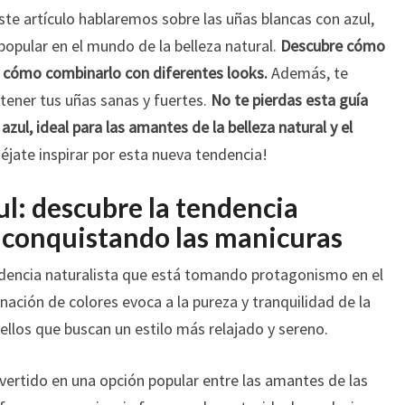
AZUL
ste artículo hablaremos sobre las uñas blancas con azul,
QUE
opular en el mundo de la belleza natural.
Descubre cómo
TE
 y cómo combinarlo con diferentes looks.
Además, te
DEJARÁN
ener tus uñas sanas y fuertes.
No te pierdas esta guía
SIN
ALIENTO
zul, ideal para las amantes de la belleza natural y el
éjate inspirar por esta nueva tendencia!
ul: descubre la tendencia
á conquistando las manicuras
ndencia naturalista que está tomando protagonismo en el
ción de colores evoca a la pureza y tranquilidad de la
ellos que buscan un estilo más relajado y sereno.
vertido en una opción popular entre las amantes de las