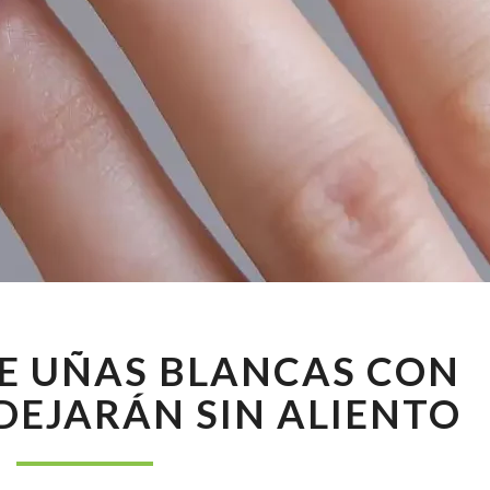
10
DE UÑAS BLANCAS CON
DISEÑOS
DE
DEJARÁN SIN ALIENTO
UÑAS
BLANCAS
CON