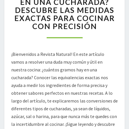
EN UNA CUCHARADA?
EN
DESCUBRE LAS MEDIDAS
UNA
EXACTAS PARA COCINAR
CUCHARADA?
CON PRECISIÓN
DESCUBRE
LAS
MEDIDAS
EXACTAS
PARA
¡Bienvenidos a Revista Natural! En este artículo
COCINAR
vamos a resolver una duda muy común y útil en
CON
PRECISIÓN
nuestra cocina: ¿cuántos gramos hay en una
cucharada? Conocer las equivalencias exactas nos
ayuda a medir los ingredientes de forma precisa y
obtener sabores perfectos en nuestras recetas. A lo
largo del artículo, te explicaremos las conversiones de
diferentes tipos de cucharadas, ya sean de líquidos,
azúcar, sal o harina, para que nunca más te quedes con
la incertidumbre al cocinar. ¡Sigue leyendo y descubre