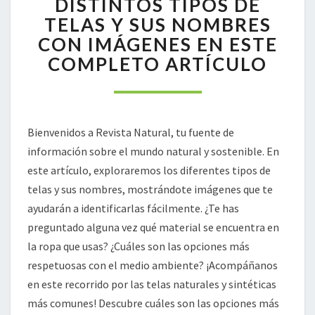
DISTINTOS TIPOS DE
TIPOS
TELAS Y SUS NOMBRES
DE
CON IMÁGENES EN ESTE
TELAS
COMPLETO ARTÍCULO
Y
SUS
NOMBRES
CON
IMÁGENES
Bienvenidos a Revista Natural, tu fuente de
EN
información sobre el mundo natural y sostenible. En
ESTE
COMPLETO
este artículo, exploraremos los diferentes tipos de
ARTÍCULO
telas y sus nombres, mostrándote imágenes que te
ayudarán a identificarlas fácilmente. ¿Te has
preguntado alguna vez qué material se encuentra en
la ropa que usas? ¿Cuáles son las opciones más
respetuosas con el medio ambiente? ¡Acompáñanos
en este recorrido por las telas naturales y sintéticas
más comunes! Descubre cuáles son las opciones más