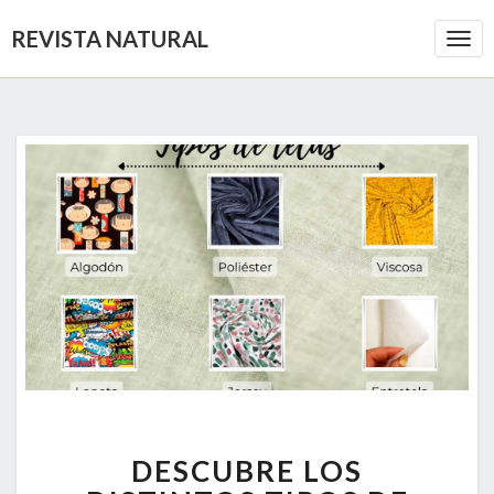
REVISTA NATURAL
Togg
Navi
DESCUBRE
DESCUBRE LOS
LOS
DISTINTOS