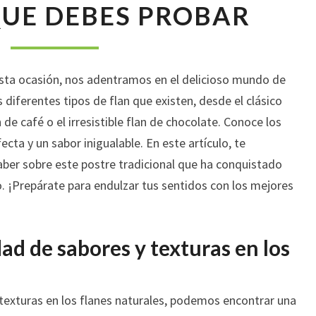
DELICIOSOS
QUE DEBES PROBAR
TIPOS
DE
FLAN
QUE
esta ocasión, nos adentramos en el delicioso mundo de
DEBES
 diferentes tipos de flan que existen, desde el clásico
PROBAR
n de café o el irresistible flan de chocolate. Conoce los
ecta y un sabor inigualable. En este artículo, te
ber sobre este postre tradicional que ha conquistado
. ¡Prepárate para endulzar tus sentidos con los mejores
ad de sabores y texturas en los
 texturas en los flanes naturales, podemos encontrar una