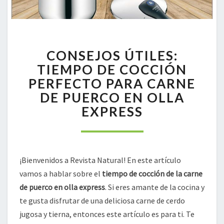
CONSEJOS
CONSEJOS ÚTILES:
ÚTILES:
TIEMPO
TIEMPO DE COCCIÓN
DE
PERFECTO PARA CARNE
COCCIÓN
DE PUERCO EN OLLA
PERFECTO
EXPRESS
PARA
CARNE
DE
PUERCO
EN
¡Bienvenidos a Revista Natural! En este artículo
OLLA
vamos a hablar sobre el
tiempo de cocción de la carne
EXPRESS
de puerco en olla express
. Si eres amante de la cocina y
te gusta disfrutar de una deliciosa carne de cerdo
jugosa y tierna, entonces este artículo es para ti. Te