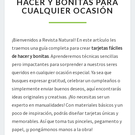
HACER Y BONITAS PARA
DE
CUALQUIER OCASIÓN
HACER
Y
BONITAS
PARA
CUALQUIER
¡Bienvenidos a Revista Natural! En este artículo les
OCASIÓN
traemos una guía completa para crear
tarjetas fáciles
de hacer y bonitas
. Aprenderemos técnicas sencillas
pero impactantes para sorprender a nuestros seres
queridos en cualquier ocasión especial. Ya sea que
busques expresar gratitud, celebrar un cumpleaños o
simplemente enviar buenos deseos, aquí encontrarás
ideas originales y creativas. ¡No necesitas ser un
experto en manualidades! Con materiales básicos y un
poco de inspiración, podrás diseñar tarjetas únicas y
memorables. Así que toma tus pinceles, pegamento y
papel, ¡y pongámonos manos a la obra!