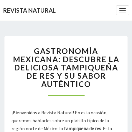
REVISTA NATURAL
Togg
Navi
GASTRONOMÍA
GASTRONOMÍA
MEXICANA:
DESCUBRE
MEXICANA: DESCUBRE LA
LA
DELICIOSA TAMPIQUEÑA
DELICIOSA
DE RES Y SU SABOR
TAMPIQUEÑA
AUTÉNTICO
DE
RES
Y
SU
SABOR
¡Bienvenidos a Revista Natural! En esta ocasión,
AUTÉNTICO
queremos hablarles sobre un platillo típico de la
región norte de México: la
tampiqueña de res
. Esta