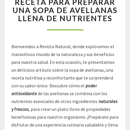
RECETA PARA PREPARAR
RECETA
UNA SOPA DE AVELLANAS
PARA
LLENA DE NUTRIENTES
PREPARAR
UNA
SOPA
DE
AVELLANAS
Bienvenidos a Revista Natural, donde exploramos el
LLENA
maravilloso mundo de la naturaleza y sus beneficios
DE
para nuestra salud. En esta ocasión, te presentamos
NUTRIENTES
un delicioso artículo sobre la sopa de avellanas, una
receta nutritiva y reconfortante que te sorprenderá
con su sabor único. Descubre cómo el
poder
antioxidante
de las avellanas se combina con los
nutrientes esenciales de otros ingredientes
naturales
y frescos
, para crear un plato lleno de propiedades
beneficiosas para nuestro organismo. ¡Prepárate para
disfrutar de una experiencia culinaria saludable y llena