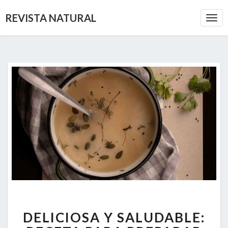
REVISTA NATURAL
Togg
Navi
DELICIOSA
DELICIOSA Y SALUDABLE:
Y
SALUDABLE: